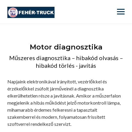
Skip
to
content
Motor diagnosztika
Műszeres diagnosztika – hibakód olvasás –
hibakód törlés - javítás
Napjaink elektronikával irányított, vezérlőkkel és
érzékelőkkel zsúfolt járműveinél a diagnosztika
elkerülhetetlen része a javításnak. Amikor a műszerfalon
megjelenik a hibás működést jelző motorkontroll lámpa,
mihamarabb érdemes felkeresni a tapasztalt
szakemberrel és modern, folyamatosan frissített
szoftverrel rendelkező szervizt.