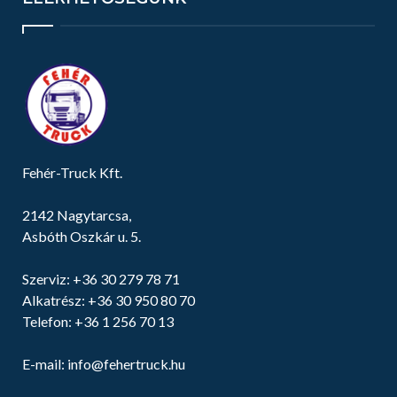
Fehér-Truck Kft.
2142 Nagytarcsa,
Asbóth Oszkár u. 5.
Szerviz:
+36 30 279 78 71
Alkatrész:
+36 30 950 80 70
Telefon:
+36 1 256 70 13
E-mail:
info@fehertruck.hu