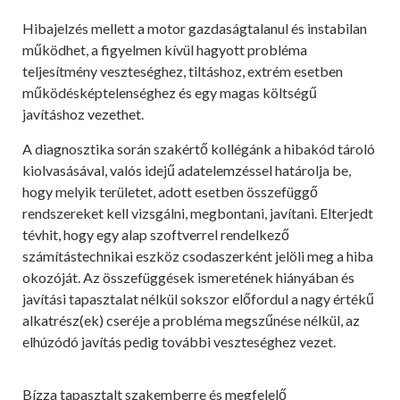
Hibajelzés mellett a motor gazdaságtalanul és instabilan
működhet, a figyelmen kívül hagyott probléma
teljesítmény veszteséghez, tiltáshoz, extrém esetben
működésképtelenséghez és egy magas költségű
javításhoz vezethet.
A diagnosztika során szakértő kollégánk a hibakód tároló
kiolvasásával, valós idejű adatelemzéssel határolja be,
hogy melyik területet, adott esetben összefüggő
rendszereket kell vizsgálni, megbontani, javítani. Elterjedt
tévhit, hogy egy alap szoftverrel rendelkező
számítástechnikai eszköz csodaszerként jelöli meg a hiba
okozóját. Az összefüggések ismeretének hiányában és
javítási tapasztalat nélkül sokszor előfordul a nagy értékű
alkatrész(ek) cseréje a probléma megszűnése nélkül, az
elhúzódó javítás pedig további veszteséghez vezet.
Bízza tapasztalt szakemberre és megfelelő